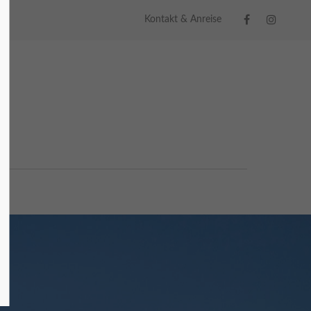
Kontakt & Anreise
About us
Lorem ipsum dolor sit amet, consectetuer
adipiscing elit.
Aenean commodo ligula eget dolor.
Aenean massa. Cum sociis natoque
penatibus et magnis dis parturient
montes, nascetur ridiculus mus. Donec
quam felis, ultricies nec.