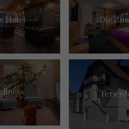
s Hotel
Die Zi
llness
Ferien