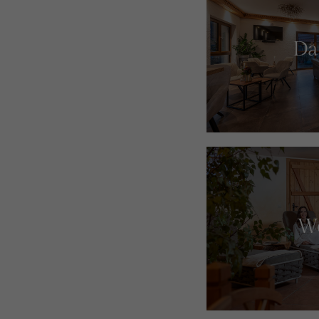
Da
We