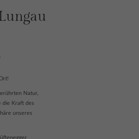
 Lungau
Ort!
berührten Natur,
 die Kraft des
phäre unseres
Lüftenegger