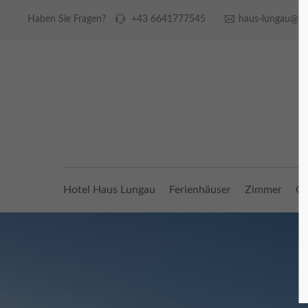
Haben Sie Fragen?
+43 6641777545
haus-lungau@sb
Login
Supp
Benutzername
Lorem ip
2
Passwort
Hotel Haus Lungau
Ferienhäuser
Zimmer
Gr
We offer
Anmelden
Mon - F
Register
|
Lost your password?