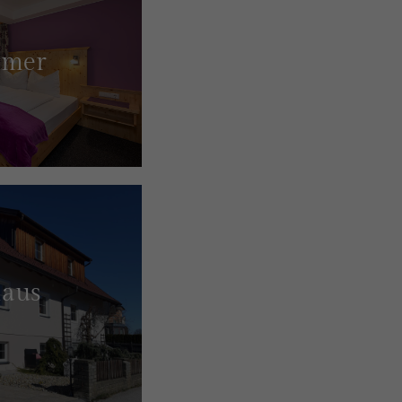
mmer
haus