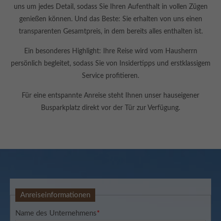
info@yourdomain.com
uns um jedes Detail, sodass Sie Ihren Aufenthalt in vollen Zügen
genießen können. Und das Beste: Sie erhalten von uns einen
About us
transparenten Gesamtpreis, in dem bereits alles enthalten ist.
Lorem ipsum dolor sit amet, consectetuer adipiscing elit.
Ein besonderes Highlight: Ihre Reise wird vom Hausherrn
persönlich begleitet, sodass Sie von Insidertipps und erstklassigem
Aenean commodo ligula eget dolor. Aenean massa. Cum
Service profitieren.
sociis natoque penatibus et magnis dis parturient
montes, nascetur ridiculus mus. Donec quam felis,
Für eine entspannte Anreise steht Ihnen unser hauseigener
ultricies nec.
Busparkplatz direkt vor der Tür zur Verfügung.
Anreiseinformationen
Name des Unternehmens
*