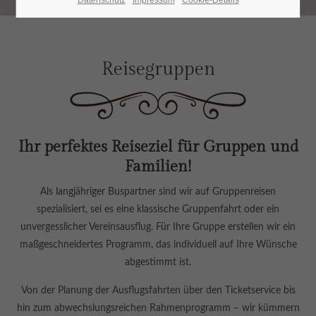
Datenschutz
Impressum
Cookie-Details
24h
/ 365days
Reisegruppen
We offer support for our customers
Mon - Fri 8:00am - 5:00pm
(GMT +1)
Ihr perfektes Reiseziel für Gruppen und
Get in touch
Familien!
Cybersteel Inc.
Als langjähriger Buspartner sind wir auf Gruppenreisen
376-293 City Road, Suite 600
spezialisiert, sei es eine klassische Gruppenfahrt oder ein
San Francisco, CA 94102
unvergesslicher Vereinsausflug. Für Ihre Gruppe erstellen wir ein
maßgeschneidertes Programm, das individuell auf Ihre Wünsche
Have any questions?
abgestimmt ist.
+44 1234 567 890
Von der Planung der Ausflugsfahrten über den Ticketservice bis
hin zum abwechslungsreichen Rahmenprogramm – wir kümmern
Drop us a line