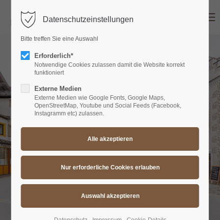
MENU
Datenschutzeinstellungen
Login
Bitte treffen Sie eine Auswahl
Benutzername
Erforderlich*
Notwendige Cookies zulassen damit die Website korrekt
funktioniert
Externe Medien
Passwort
Externe Medien wie Google Fonts, Google Maps,
OpenStreetMap, Youtube und Social Feeds (Facebook,
Instagramm etc) zulassen.
Anmelden
Register
|
Lost your password?
Support
Lorem ipsum dolor sit amet: