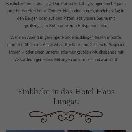
Köstlichkeiten in den Tag. Dank unseres Lifts gelangen Sie bequem
info@yourdomain.com
und barrierefrei in Ihr Zimmer. Nach einem ereignisreichen Tag in
About us
den Bergen oder auf den Pisten lädt unsere Sauna mit
großzügigem Ruheraum zum Entspannen ein.
Lorem ipsum dolor sit amet, consectetuer adipiscing elit.
Wer den Abend in geselliger Runde ausklingen lassen möchte,
Aenean commodo ligula eget dolor. Aenean massa. Cum
kann sich über eine Auswahl an Büchern und Gesellschaftsspielen
sociis natoque penatibus et magnis dis parturient
freuen – oder einen unserer stimmungsvollen Musikabende mit
montes, nascetur ridiculus mus. Donec quam felis,
Akkordeon genießen. Mitsingen ausdrücklich erwünscht!
ultricies nec.
Einblicke in das Hotel Haus
Lungau