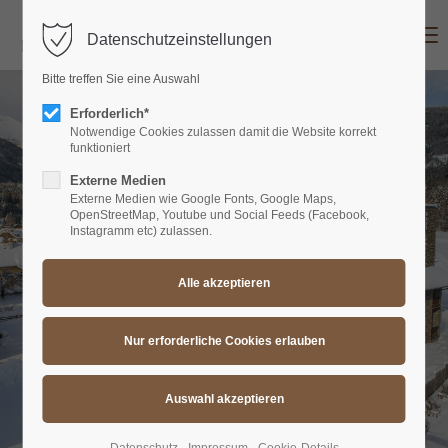
MENU
Datenschutzeinstellungen
Login
Bitte treffen Sie eine Auswahl
Benutzername
Erforderlich*
Notwendige Cookies zulassen damit die Website korrekt
funktioniert
Externe Medien
Passwort
Externe Medien wie Google Fonts, Google Maps,
OpenStreetMap, Youtube und Social Feeds (Facebook,
Instagramm etc) zulassen.
Anmelden
Register
|
Lost your password?
Support
Lorem ipsum dolor sit amet: