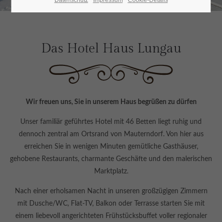
Datenschutz
Impressum
Cookie-Details
24h
/ 365days
Das Hotel Haus Lungau
We offer support for our customers
Mon - Fri 8:00am - 5:00pm
(GMT +1)
Wir freuen uns, Sie in unserem Haus begrüßen zu dürfen
Get in touch
Unser familiär geführtes Hotel mit 46 Betten liegt ruhig und
Cybersteel Inc.
dennoch zentral am Ortsrand von Mauterndorf. Von hier aus
376-293 City Road, Suite 600
erreichen Sie in wenigen Minuten gemütliche Gasthäuser,
San Francisco, CA 94102
gehobene Restaurants, charmante Geschäfte und den malerischen
Marktplatz.
Have any questions?
Nach einer erholsamen Nacht in unseren großzügigen Zimmern
+44 1234 567 890
mit Dusche/WC, Flat-TV, Balkon oder Terrasse starten Sie mit
einem liebevoll angerichteten Frühstücksbuffet voller regionaler
Drop us a line